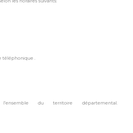
elon les horaires suivants:
 téléphonique .
nsemble du territoire départemental.