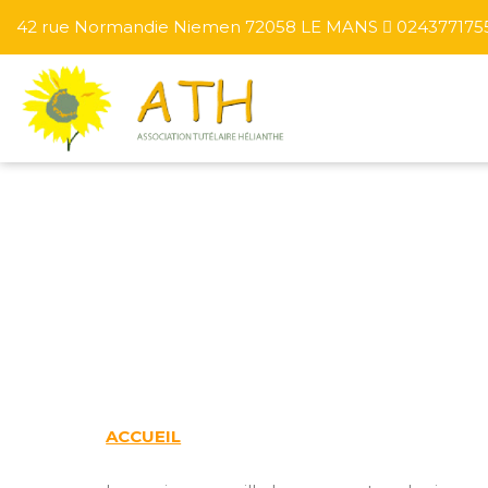
42 rue Normandie Niemen 72058 LE MANS
024377175
ACCUEIL